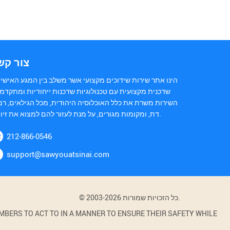
צור קש
הינו אתר שירות שידוכים מקצועי אשר משלב בין המגע האישי 
שדכנית מקצועית עם טכנולוגיות שדכנות ייחודיות ומתקדמו
השירות משרת את כלל האוכלוסיה היהודית, מכל הגילאים, רמ
דת, ומקומות מגורים, על מנת לעזור להם למצוא את זיווגם.
212-866-0546
support@sawyouatsinai.com
© 2003-2026 כל הזכויות שמורות.
BERS TO ACT TO IN A MANNER TO ENSURE THEIR SAFETY WHILE