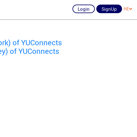
Login
SignUp
HE
ork) of YUConnects
ey) of YUConnects