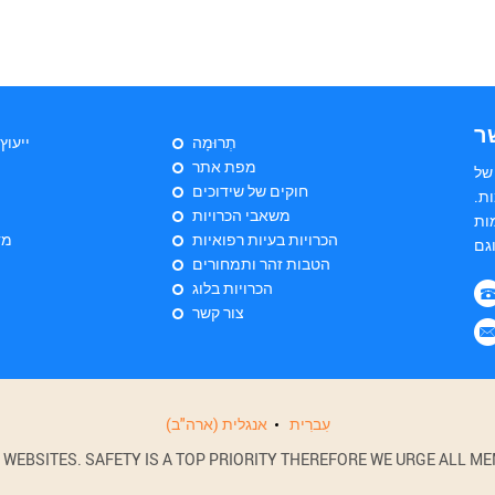
ר
תְרוּמָה
ייעוץ
מפת אתר
של
חוקים של שידוכים
ת.
משאבי הכרויות
ות
הכרויות בעיות רפואיות
מד
הטבות זהר ותמחורים
הכרויות בלוג
צור קשר
עִברִית
אנגלית (ארה"ב)
BSITES. SAFETY IS A TOP PRIORITY THEREFORE WE URGE ALL MEM