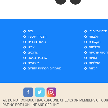
 הכרויות יהודי
בַּיִת
עלצוות
הצטרף עכשיו
תקשורת
כניסת חברים
הצלחות
עלינו
יניות פרטיות
שדכנים
חסויות
שדכנית כניסה
המלצות
אירועים
הנחות
מאמרים הכרויות יהודים
WE DO NOT CONDUCT BACKGROUND CHECKS ON MEMBERS OF OUR WE
DATING BOTH ONLINE AND OFFLINE.