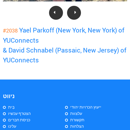
Yael Parkoff (New York, New York) of
#2038
YUConnects
& David Schnabel (Passaic, New Jersey) of
YUConnects
ניווט
ייעוץ הכרויות יהודי
בַּיִת
עלצוות
הצטרף עכשיו
תקשורת
כניסת חברים
הצלחות
עלינו