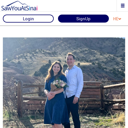
Login
SignUp
HE