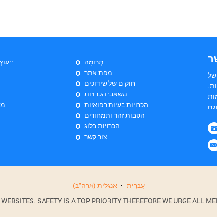
ר
תְרוּמָה
ייעוץ
מפת אתר
של
חוקים של שידוכים
ת.
משאבי הכרויות
ות
הכרויות בעיות רפואיות
מד
הטבות זהר ותמחורים
הכרויות בלוג
צור קשר
עִברִית
אנגלית (ארה"ב)
BSITES. SAFETY IS A TOP PRIORITY THEREFORE WE URGE ALL MEM