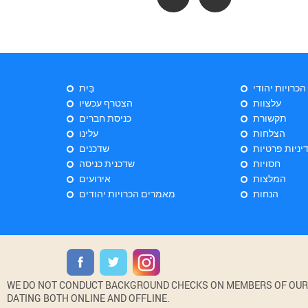
 הכרויות יהודי
בַּיִת
עלצוות
הצטרף עכשיו
תקשורת
כניסת חברים
הצלחות
עלינו
יניות פרטיות
שדכנים
חסויות
שדכנית כניסה
המלצות
אירועים
הנחות
מאמרים הכרויות יהודים
WE DO NOT CONDUCT BACKGROUND CHECKS ON MEMBERS OF OUR WE
DATING BOTH ONLINE AND OFFLINE.