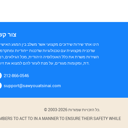
צור קש
הינו אתר שירות שידוכים מקצועי אשר משלב בין המגע האישי 
שדכנית מקצועית עם טכנולוגיות שדכנות ייחודיות ומתקדמו
השירות משרת את כלל האוכלוסיה היהודית, מכל הגילאים, רמ
דת, ומקומות מגורים, על מנת לעזור להם למצוא את זיווגם.
212-866-0546
support@sawyouatsinai.com
© 2003-2026 כל הזכויות שמורות.
BERS TO ACT TO IN A MANNER TO ENSURE THEIR SAFETY WHILE