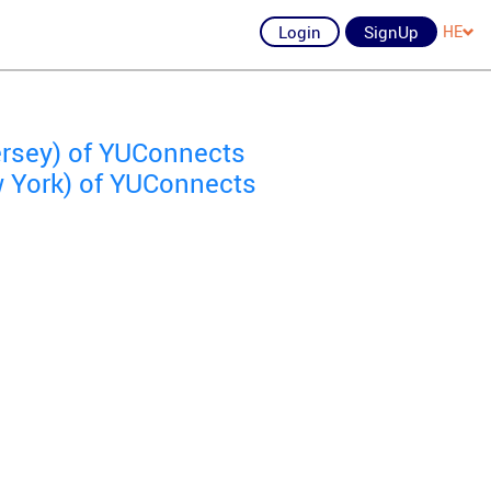
Login
SignUp
HE
ersey) of YUConnects
 York) of YUConnects