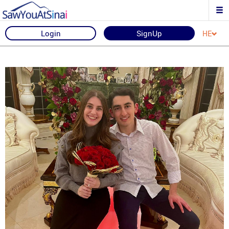
Login
SignUp
HE