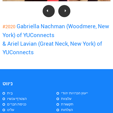
Gabriella Nachman (Woodmere, New
#2020
York) of YUConnects
& Ariel Lavian (Great Neck, New York) of
YUConnects
ניווט
ייעוץ הכרויות יהודי
בַּיִת
עלצוות
הצטרף עכשיו
תקשורת
כניסת חברים
הצלחות
עלינו