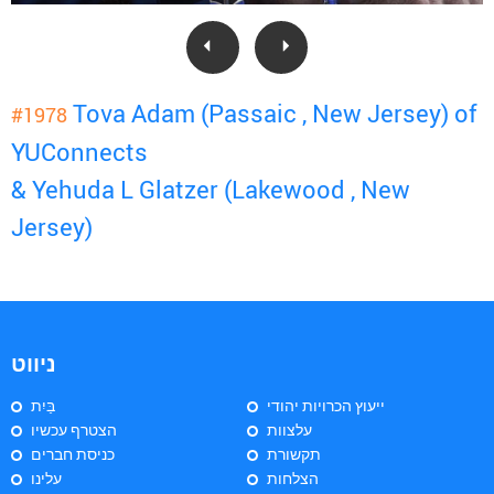
Tova Adam (Passaic , New Jersey) of
#1978
YUConnects
& Yehuda L Glatzer (Lakewood , New
Jersey)
ניווט
ייעוץ הכרויות יהודי
בַּיִת
עלצוות
הצטרף עכשיו
תקשורת
כניסת חברים
הצלחות
עלינו