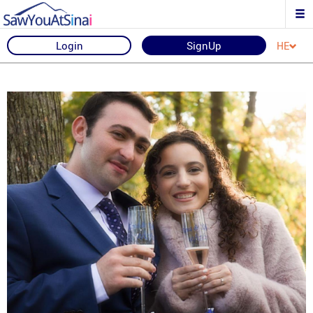
Login
SignUp
HE