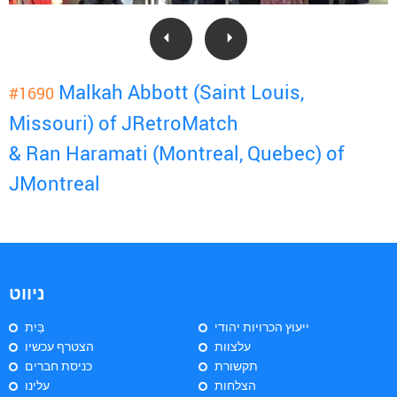
Malkah Abbott (Saint Louis,
#1690
Missouri) of JRetroMatch
& Ran Haramati (Montreal, Quebec) of
JMontreal
ניווט
ייעוץ הכרויות יהודי
בַּיִת
עלצוות
הצטרף עכשיו
תקשורת
כניסת חברים
הצלחות
עלינו