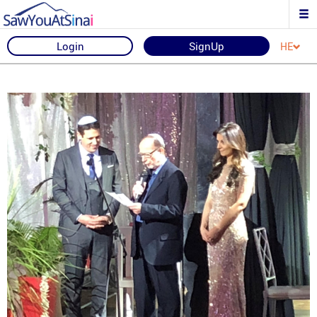
Login
SignUp
HE