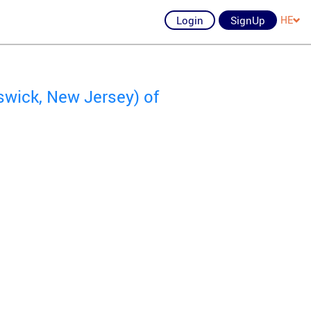
Login
SignUp
HE
wick, New Jersey) of