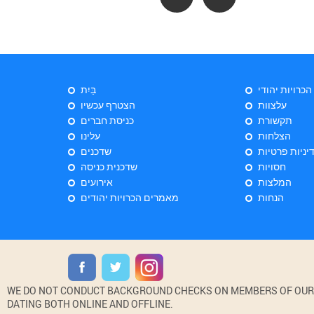
 הכרויות יהודי
בַּיִת
עלצוות
הצטרף עכשיו
תקשורת
כניסת חברים
הצלחות
עלינו
יניות פרטיות
שדכנים
חסויות
שדכנית כניסה
המלצות
אירועים
הנחות
מאמרים הכרויות יהודים
WE DO NOT CONDUCT BACKGROUND CHECKS ON MEMBERS OF OUR WE
DATING BOTH ONLINE AND OFFLINE.