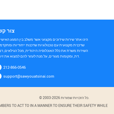
צור קש
הינו אתר שירות שידוכים מקצועי אשר משלב בין המגע האישי 
שדכנית מקצועית עם טכנולוגיות שדכנות ייחודיות ומתקדמו
השירות משרת את כלל האוכלוסיה היהודית, מכל הגילאים, רמ
דת, ומקומות מגורים, על מנת לעזור להם למצוא את זיווגם.
212-866-0546
support@sawyouatsinai.com
© 2003-2026 כל הזכויות שמורות.
BERS TO ACT TO IN A MANNER TO ENSURE THEIR SAFETY WHILE