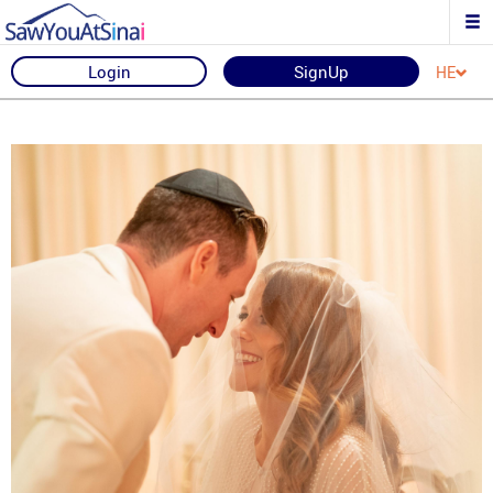
Login
SignUp
HE