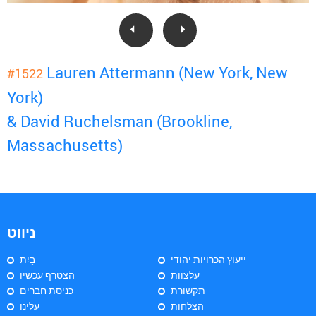
Lauren Attermann (New York, New
#1522
York)
& David Ruchelsman (Brookline,
Massachusetts)
ניווט
ייעוץ הכרויות יהודי
בַּיִת
עלצוות
הצטרף עכשיו
תקשורת
כניסת חברים
הצלחות
עלינו