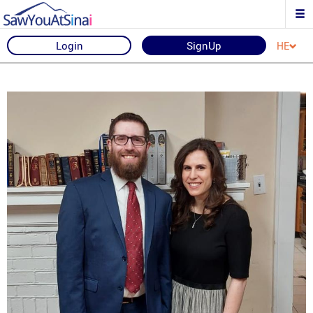
Login
SignUp
HE