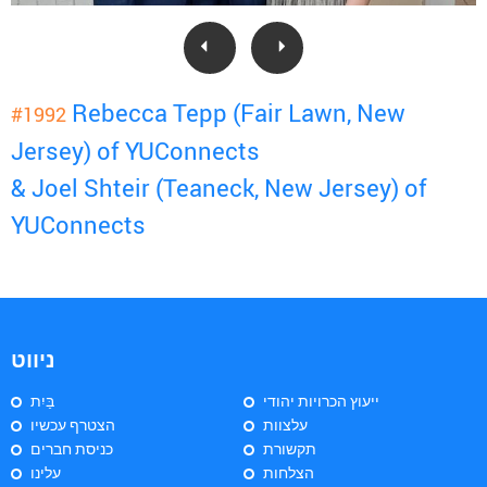
Rebecca Tepp (Fair Lawn, New
#1992
Jersey) of YUConnects
& Joel Shteir (Teaneck, New Jersey) of
YUConnects
ניווט
ייעוץ הכרויות יהודי
בַּיִת
עלצוות
הצטרף עכשיו
תקשורת
כניסת חברים
הצלחות
עלינו