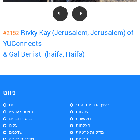
Rivky Kay (Jerusalem, Jerusalem) of
#2152
YUConnects
& Gal Benisti (haifa, Haifa)
ניווט
ייעוץ הכרויות יהודי
בַּיִת
עלצוות
הצטרף עכשיו
תקשורת
כניסת חברים
הצלחות
עלינו
מדיניות פרטיות
שדכנים
חסויות
שדכנית כניסה