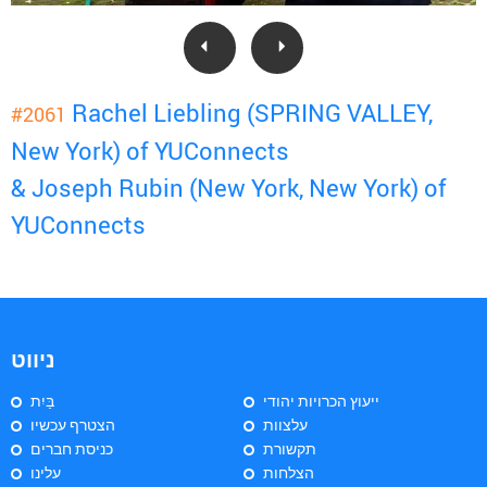
Rachel Liebling (SPRING VALLEY,
#2061
New York) of YUConnects
& Joseph Rubin (New York, New York) of
YUConnects
ניווט
ייעוץ הכרויות יהודי
בַּיִת
עלצוות
הצטרף עכשיו
תקשורת
כניסת חברים
הצלחות
עלינו