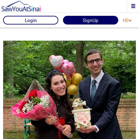
Login
SignUp
HE