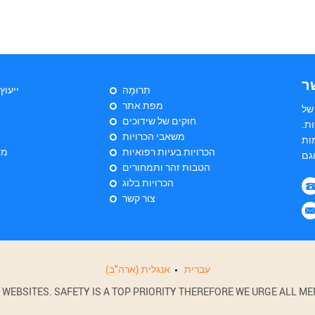
ר
תְרוּמָה
ייעוץ
מפת אתר
של
חוקים של שידוכים
ת.
משאבי הכרויות
ות
הכרויות בעיות רפואיות
מד
הטבות זהר ותמחורים
הכרויות בלוג
צור קשר
עִברִית
אנגלית (ארה"ב)
BSITES. SAFETY IS A TOP PRIORITY THEREFORE WE URGE ALL MEM