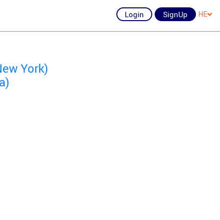
Login
SignUp
HE
New York)
a)