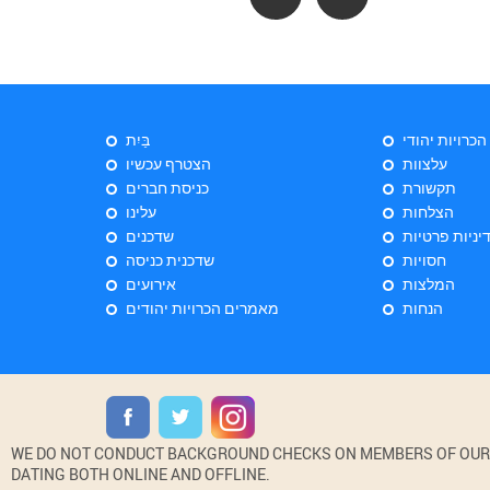
 הכרויות יהודי
בַּיִת
עלצוות
הצטרף עכשיו
תקשורת
כניסת חברים
הצלחות
עלינו
יניות פרטיות
שדכנים
חסויות
שדכנית כניסה
המלצות
אירועים
הנחות
מאמרים הכרויות יהודים
WE DO NOT CONDUCT BACKGROUND CHECKS ON MEMBERS OF OUR WE
DATING BOTH ONLINE AND OFFLINE.