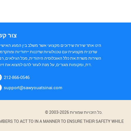
צור קש
הינו אתר שירות שידוכים מקצועי אשר משלב בין המגע האישי 
שדכנית מקצועית עם טכנולוגיות שדכנות ייחודיות ומתקדמו
השירות משרת את כלל האוכלוסיה היהודית, מכל הגילאים, רמ
דת, ומקומות מגורים, על מנת לעזור להם למצוא את זיווגם.
212-866-0546
support@sawyouatsinai.com
© 2003-2026 כל הזכויות שמורות.
BERS TO ACT TO IN A MANNER TO ENSURE THEIR SAFETY WHILE