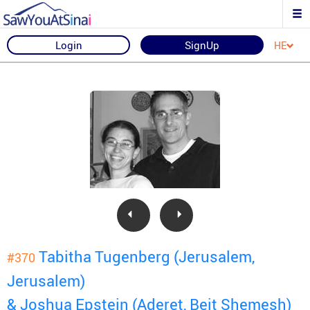
Login
SignUp
HE
Tabitha Tugenberg (Jerusalem,
#370
Jerusalem)
& Joshua Epstein (Aderet, Beit Shemesh)