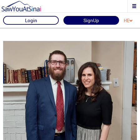
Login
SignUp
HE