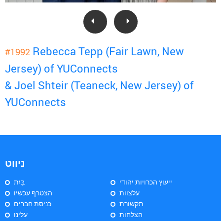
Rebecca Tepp (Fair Lawn, New
#1992
Jersey) of YUConnects
& Joel Shteir (Teaneck, New Jersey) of
YUConnects
ניווט
ייעוץ הכרויות יהודי
בַּיִת
עלצוות
הצטרף עכשיו
תקשורת
כניסת חברים
הצלחות
עלינו