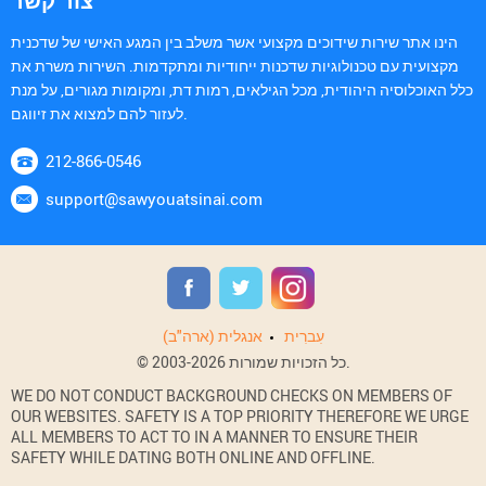
צור קשר
הינו אתר שירות שידוכים מקצועי אשר משלב בין המגע האישי של שדכנית
מקצועית עם טכנולוגיות שדכנות ייחודיות ומתקדמות. השירות משרת את
כלל האוכלוסיה היהודית, מכל הגילאים, רמות דת, ומקומות מגורים, על מנת
לעזור להם למצוא את זיווגם.
212-866-0546
support@sawyouatsinai.com
עִברִית
אנגלית (ארה"ב)
© 2003-2026 כל הזכויות שמורות.
WE DO NOT CONDUCT BACKGROUND CHECKS ON MEMBERS OF
OUR WEBSITES. SAFETY IS A TOP PRIORITY THEREFORE WE URGE
ALL MEMBERS TO ACT TO IN A MANNER TO ENSURE THEIR
SAFETY WHILE DATING BOTH ONLINE AND OFFLINE.