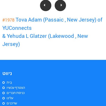
Tova Adam (Passaic , New Jersey) of
#1978
YUConnects
& Yehuda L Glatzer (Lakewood , New
Jersey)
ניווט
בַּיִת
הצטרף עכשיו
כניסת חברים
עלינו
שדכנים