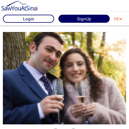
Login
SignUp
HE