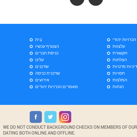
 הכרויות יהודי
בַּיִת
עלצוות
הצטרף עכשיו
תקשורת
כניסת חברים
הצלחות
עלינו
יניות פרטיות
שדכנים
חסויות
שדכנית כניסה
המלצות
אירועים
הנחות
מאמרים הכרויות יהודים
WE DO NOT CONDUCT BACKGROUND CHECKS ON MEMBERS OF OUR WE
DATING BOTH ONLINE AND OFFLINE.