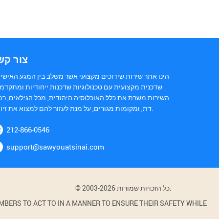
צור קש
הינו אתר שירות שידוכים מקצועי אשר משלב בין המגע האישי 
שדכנית מקצועית עם טכנולוגיות שדכנות ייחודיות ומתקדמו
השירות משרת את כלל האוכלוסיה היהודית, מכל הגילאים, רמ
דת, ומקומות מגורים, על מנת לעזור להם למצוא את זיווגם.
212-866-0546
support@sawyouatsinai.com
© 2003-2026 כל הזכויות שמורות.
BERS TO ACT TO IN A MANNER TO ENSURE THEIR SAFETY WHILE