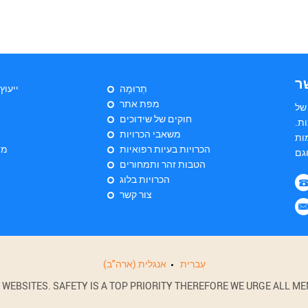
ר
תְרוּמָה
ייעוץ
מפת אתר
של
חוקים של שידוכים
ת.
משאבי הכרויות
ות
הכרויות בעיות רפואיות
מד
הטבות זהר ותמחורים
הכרויות בלוג
צור קשר
עִברִית
אנגלית (ארה"ב)
BSITES. SAFETY IS A TOP PRIORITY THEREFORE WE URGE ALL MEM