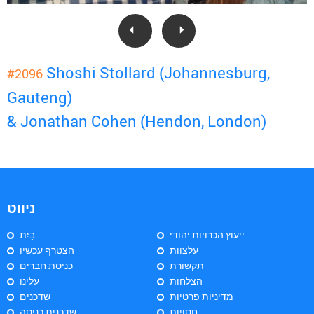
Shoshi Stollard (Johannesburg,
#2096
Gauteng)
& Jonathan Cohen (Hendon, London)
ניווט
ייעוץ הכרויות יהודי
בַּיִת
עלצוות
הצטרף עכשיו
תקשורת
כניסת חברים
הצלחות
עלינו
מדיניות פרטיות
שדכנים
חסויות
שדכנית כניסה