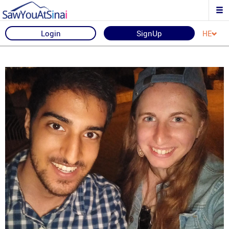
Login
SignUp
HE