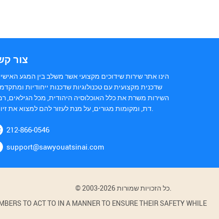
צור קש
הינו אתר שירות שידוכים מקצועי אשר משלב בין המגע האישי 
שדכנית מקצועית עם טכנולוגיות שדכנות ייחודיות ומתקדמו
השירות משרת את כלל האוכלוסיה היהודית, מכל הגילאים, רמ
דת, ומקומות מגורים, על מנת לעזור להם למצוא את זיווגם.
212-866-0546
support@sawyouatsinai.com
© 2003-2026 כל הזכויות שמורות.
BERS TO ACT TO IN A MANNER TO ENSURE THEIR SAFETY WHILE