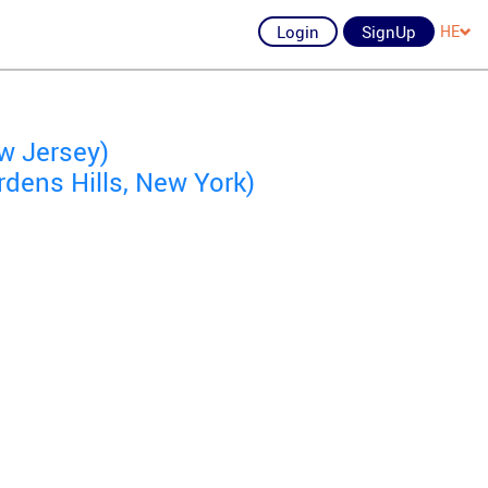
Login
SignUp
HE
w Jersey)
dens Hills, New York)