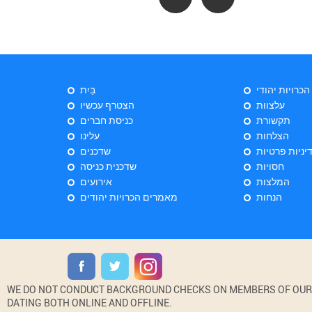
 הכרויות יהודי
בַּיִת
עלצוות
הצטרף עכשיו
תקשורת
כניסת חברים
הצלחות
עלינו
יניות פרטיות
שדכנים
חסויות
שדכנית כניסה
המלצות
אירועים
הנחות
מאמרים הכרויות יהודים
WE DO NOT CONDUCT BACKGROUND CHECKS ON MEMBERS OF OUR WE
DATING BOTH ONLINE AND OFFLINE.