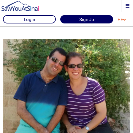
Login
SignUp
HE