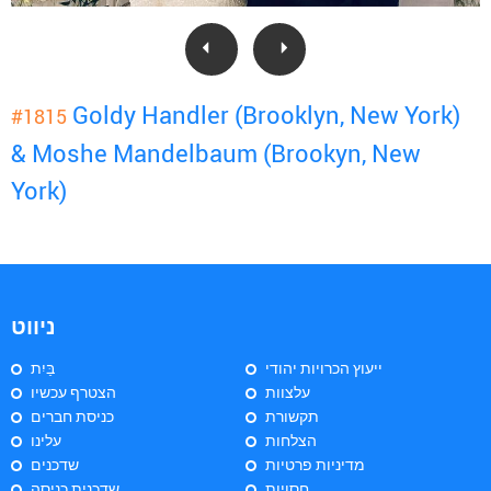
Goldy Handler (Brooklyn, New York)
#1815
& Moshe Mandelbaum (Brookyn, New
York)
ניווט
ייעוץ הכרויות יהודי
בַּיִת
עלצוות
הצטרף עכשיו
תקשורת
כניסת חברים
הצלחות
עלינו
מדיניות פרטיות
שדכנים
חסויות
שדכנית כניסה