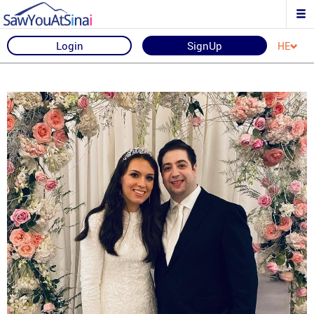
Login
SignUp
HE