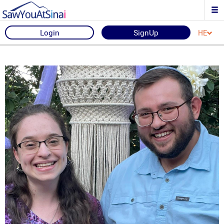
Login
SignUp
HE