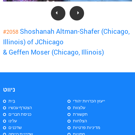
Shoshanah Altman-Shafer (Chicago,
#2058
Illinois) of JChicago
& Geffen Moser (Chicago, Illinois)
ניווט
ייעוץ הכרויות יהודי
בַּיִת
עלצוות
הצטרף עכשיו
תקשורת
כניסת חברים
הצלחות
עלינו
מדיניות פרטיות
שדכנים
חסויות
שדכנית כניסה