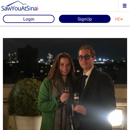
Login
SignUp
HE