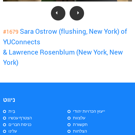
Sara Ostrow (flushing, New York) of
#1679
YUConnects
& Lawrence Rosenblum (New York, New
York)
ניווט
ייעוץ הכרויות יהודי
בַּיִת
עלצוות
הצטרף עכשיו
תקשורת
כניסת חברים
הצלחות
עלינו