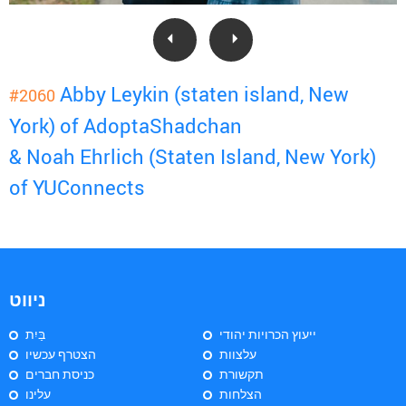
Abby Leykin (staten island, New
#2060
York) of AdoptaShadchan
& Noah Ehrlich (Staten Island, New York)
of YUConnects
ניווט
ייעוץ הכרויות יהודי
בַּיִת
עלצוות
הצטרף עכשיו
תקשורת
כניסת חברים
הצלחות
עלינו