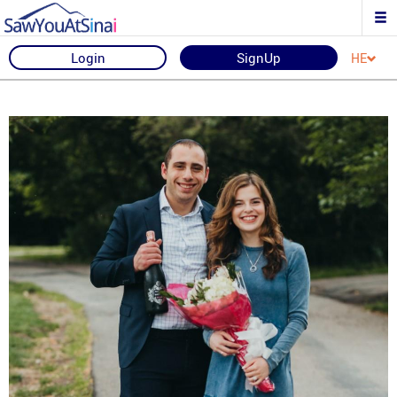
Login
SignUp
HE