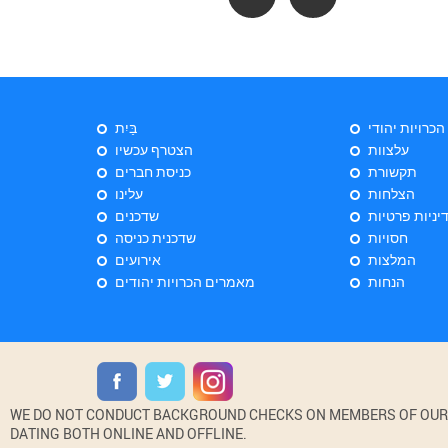
 הכרויות יהודי
בַּיִת
עלצוות
הצטרף עכשיו
תקשורת
כניסת חברים
הצלחות
עלינו
יניות פרטיות
שדכנים
חסויות
שדכנית כניסה
המלצות
אירועים
הנחות
מאמרים הכרויות יהודים
WE DO NOT CONDUCT BACKGROUND CHECKS ON MEMBERS OF OUR WE
DATING BOTH ONLINE AND OFFLINE.