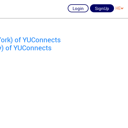
Login
SignUp
HE
York) of YUConnects
y) of YUConnects