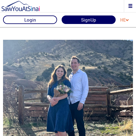
Login
SignUp
HE