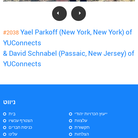
Yael Parkoff (New York, New York) of
#2038
YUConnects
& David Schnabel (Passaic, New Jersey) of
YUConnects
ניווט
ייעוץ הכרויות יהודי
בַּיִת
עלצוות
הצטרף עכשיו
תקשורת
כניסת חברים
הצלחות
עלינו