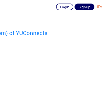
Login
SignUp
HE
lem) of YUConnects