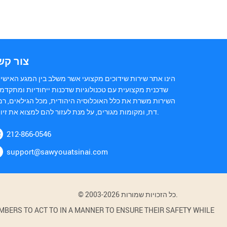
צור קש
הינו אתר שירות שידוכים מקצועי אשר משלב בין המגע האישי 
שדכנית מקצועית עם טכנולוגיות שדכנות ייחודיות ומתקדמו
השירות משרת את כלל האוכלוסיה היהודית, מכל הגילאים, רמ
דת, ומקומות מגורים, על מנת לעזור להם למצוא את זיווגם.
212-866-0546
support@sawyouatsinai.com
© 2003-2026 כל הזכויות שמורות.
BERS TO ACT TO IN A MANNER TO ENSURE THEIR SAFETY WHILE