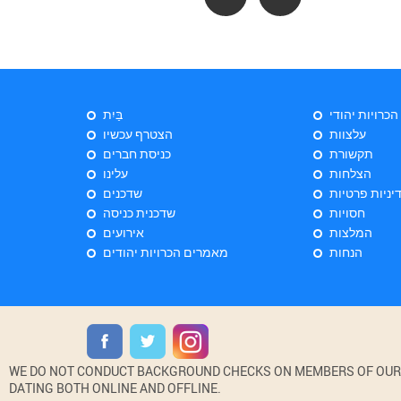
 הכרויות יהודי
בַּיִת
עלצוות
הצטרף עכשיו
תקשורת
כניסת חברים
הצלחות
עלינו
יניות פרטיות
שדכנים
חסויות
שדכנית כניסה
המלצות
אירועים
הנחות
מאמרים הכרויות יהודים
WE DO NOT CONDUCT BACKGROUND CHECKS ON MEMBERS OF OUR WE
DATING BOTH ONLINE AND OFFLINE.