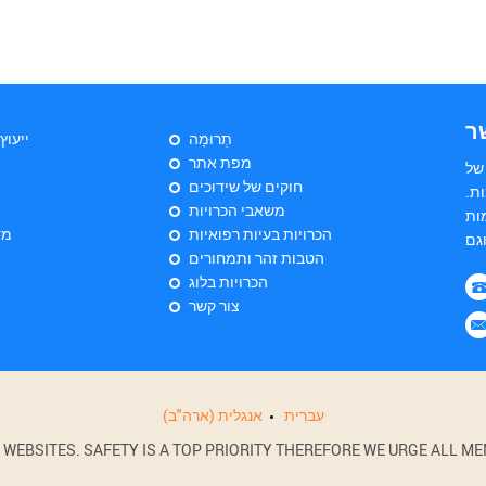
ר
תְרוּמָה
ייעוץ
מפת אתר
של
חוקים של שידוכים
ת.
משאבי הכרויות
ות
הכרויות בעיות רפואיות
מד
הטבות זהר ותמחורים
הכרויות בלוג
צור קשר
עִברִית
אנגלית (ארה"ב)
BSITES. SAFETY IS A TOP PRIORITY THEREFORE WE URGE ALL MEM