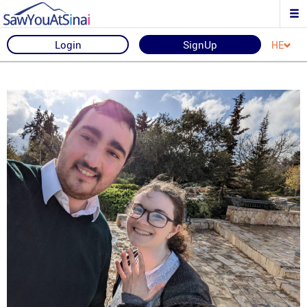
Login
SignUp
HE