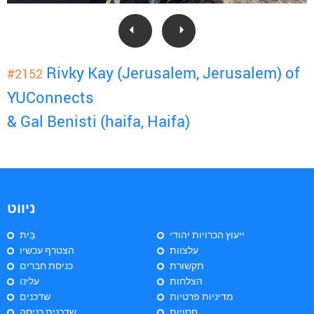
Rivky Kay (Jerusalem, Jerusalem) of
#2152
YUConnects
& Gal Benisti (haifa, Haifa)
ניווט
ייעוץ הכרויות יהודי
בַּיִת
עלצוות
הצטרף עכשיו
תקשורת
כניסת חברים
הצלחות
עלינו
מדיניות פרטיות
שדכנים
חסויות
שדכנית כניסה