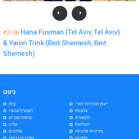
Hana Fusman (Tel Aviv, Tel Aviv)
#2136
& Yaron Trink (Beit Shemesh, Beit
Shemesh)
ניווט
ייעוץ הכרויות יהודי
בַּיִת
עלצוות
הצטרף עכשיו
תקשורת
כניסת חברים
הצלחות
עלינו
מדיניות פרטיות
שדכנים
חסויות
שדכנית כניסה