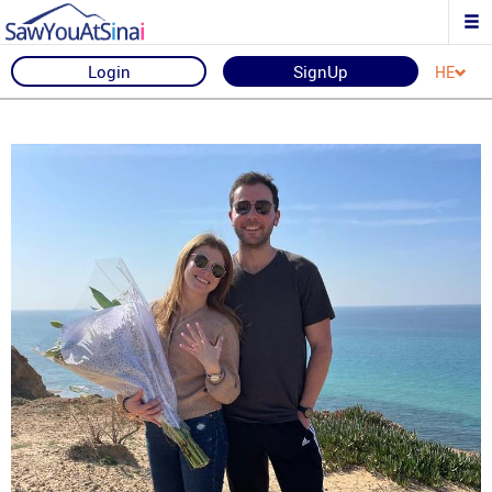
Login
SignUp
HE