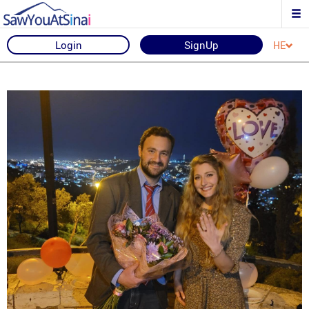
Login
SignUp
HE