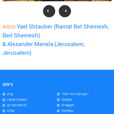
Yael Shtauber (Ramat Bet Shemesh,
#2035
Beit Shemesh)
& Alexander Manela (Jerusalem,
Jerusalem)
ניווט
ייעוץ הכרויות יהודי
בַּיִת
עלצוות
הצטרף עכשיו
תקשורת
כניסת חברים
הצלחות
עלינו