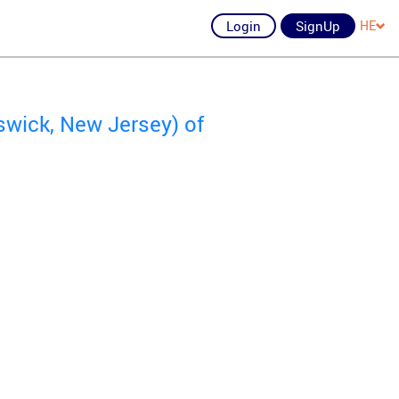
Login
SignUp
HE
wick, New Jersey) of