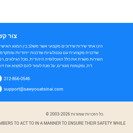
צור קש
הינו אתר שירות שידוכים מקצועי אשר משלב בין המגע האישי 
שדכנית מקצועית עם טכנולוגיות שדכנות ייחודיות ומתקדמו
השירות משרת את כלל האוכלוסיה היהודית, מכל הגילאים, רמ
דת, ומקומות מגורים, על מנת לעזור להם למצוא את זיווגם.
212-866-0546
support@sawyouatsinai.com
© 2003-2026 כל הזכויות שמורות.
BERS TO ACT TO IN A MANNER TO ENSURE THEIR SAFETY WHILE