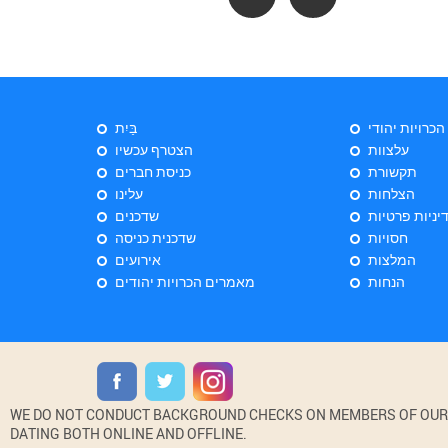
 הכרויות יהודי
בַּיִת
עלצוות
הצטרף עכשיו
תקשורת
כניסת חברים
הצלחות
עלינו
יניות פרטיות
שדכנים
חסויות
שדכנית כניסה
המלצות
אירועים
הנחות
מאמרים הכרויות יהודים
WE DO NOT CONDUCT BACKGROUND CHECKS ON MEMBERS OF OUR WE
DATING BOTH ONLINE AND OFFLINE.