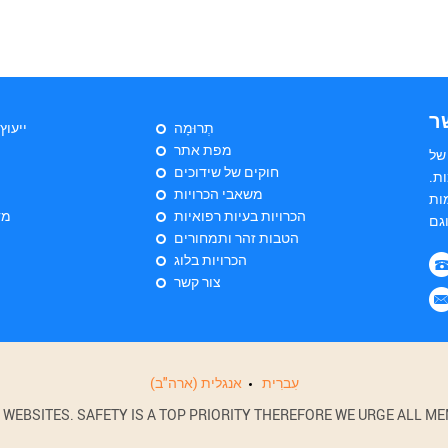
ר
תְרוּמָה
ייעוץ
מפת אתר
של
חוקים של שידוכים
ת.
משאבי הכרויות
ות
הכרויות בעיות רפואיות
מד
הטבות זהר ותמחורים
הכרויות בלוג
צור קשר
עִברִית
אנגלית (ארה"ב)
BSITES. SAFETY IS A TOP PRIORITY THEREFORE WE URGE ALL MEM