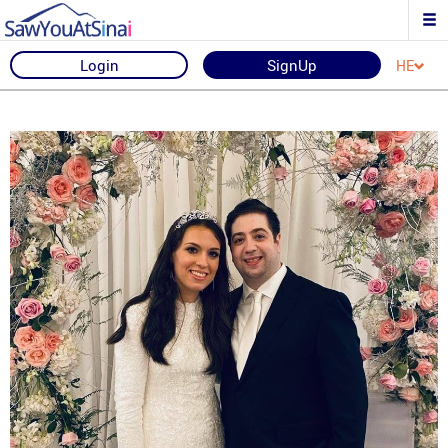
Login
SignUp
HE