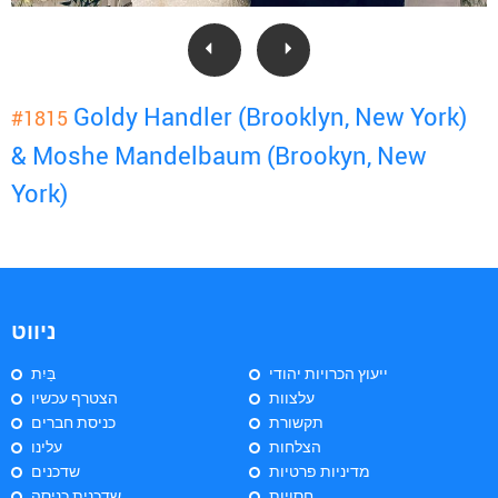
Goldy Handler (Brooklyn, New York)
#1815
& Moshe Mandelbaum (Brookyn, New
York)
ניווט
ייעוץ הכרויות יהודי
בַּיִת
עלצוות
הצטרף עכשיו
תקשורת
כניסת חברים
הצלחות
עלינו
מדיניות פרטיות
שדכנים
חסויות
שדכנית כניסה