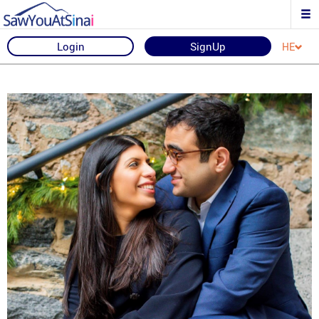
Login
SignUp
HE