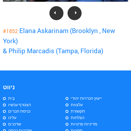
Elana Askarinam (Brooklyn , New
#1852
York)
& Philip Marcadis (Tampa, Florida)
ניווט
ייעוץ הכרויות יהודי
בַּיִת
עלצוות
הצטרף עכשיו
תקשורת
כניסת חברים
הצלחות
עלינו
מדיניות פרטיות
שדכנים
חסויות
שדכנית כניסה