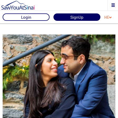
Login
SignUp
HE