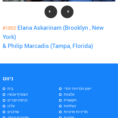
Elana Askarinam (Brooklyn , New
#1852
York)
& Philip Marcadis (Tampa, Florida)
ניווט
ייעוץ הכרויות יהודי
בַּיִת
עלצוות
הצטרף עכשיו
תקשורת
כניסת חברים
הצלחות
עלינו
מדיניות פרטיות
שדכנים
חסויות
שדכנית כניסה