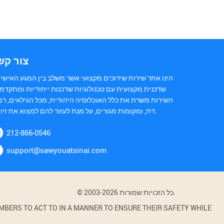
צור קש
הינו אתר שירות שידוכים מקצועי אשר משלב בין המגע האישי 
שדכנית מקצועית עם טכנולוגיות שדכנות ייחודיות ומתקדמ.
השירות משרת את כלל האוכלוסיה היהודית, מכל הגילאים, רמ
דת, ומקומות מגורים, על מנת לעזור להם למצוא את זיווגם.
212-866-0546
support@sawyouatsinai.com
© 2003-2026 כל הזכויות שמורות.
BERS TO ACT TO IN A MANNER TO ENSURE THEIR SAFETY WHILE