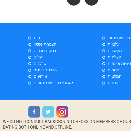
 הכרויות יהודי
בַּיִת
עלצוות
הצטרף עכשיו
תקשורת
כניסת חברים
הצלחות
עלינו
יניות פרטיות
שדכנים
חסויות
שדכנית כניסה
המלצות
אירועים
הנחות
מאמרים הכרויות יהודים
WE DO NOT CONDUCT BACKGROUND CHECKS ON MEMBERS OF OUR WE
DATING BOTH ONLINE AND OFFLINE.