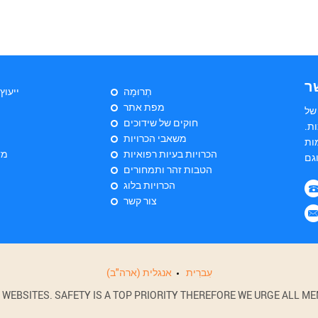
ר
תְרוּמָה
ייעוץ
מפת אתר
של
חוקים של שידוכים
ות
משאבי הכרויות
ות
הכרויות בעיות רפואיות
מד
הטבות זהר ותמחורים
הכרויות בלוג
צור קשר
עִברִית
אנגלית (ארה"ב)
BSITES. SAFETY IS A TOP PRIORITY THEREFORE WE URGE ALL MEM