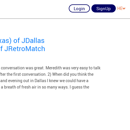
Login
SignUp
HE
xas) of JDallas
of JRetroMatch
 conversation was great. Meredith was very easy to talk
ter the first conversation. 2) When did you think the
h and evening out in Dallas I knew we could have a
 a breath of fresh air in so many ways. I guess the