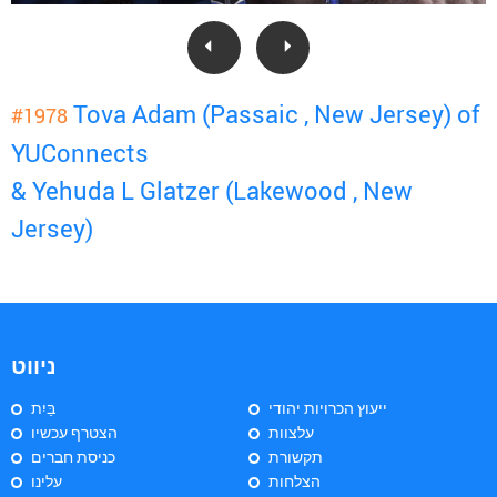
Tova Adam (Passaic , New Jersey) of
#1978
YUConnects
& Yehuda L Glatzer (Lakewood , New
Jersey)
ניווט
ייעוץ הכרויות יהודי
בַּיִת
עלצוות
הצטרף עכשיו
תקשורת
כניסת חברים
הצלחות
עלינו