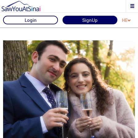
Login
SignUp
HE