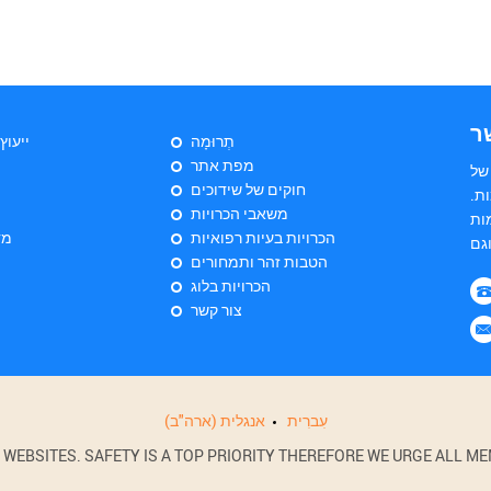
ר
תְרוּמָה
ייעוץ
מפת אתר
של
חוקים של שידוכים
ת.
משאבי הכרויות
ות
הכרויות בעיות רפואיות
מד
הטבות זהר ותמחורים
הכרויות בלוג
צור קשר
עִברִית
אנגלית (ארה"ב)
BSITES. SAFETY IS A TOP PRIORITY THEREFORE WE URGE ALL MEM