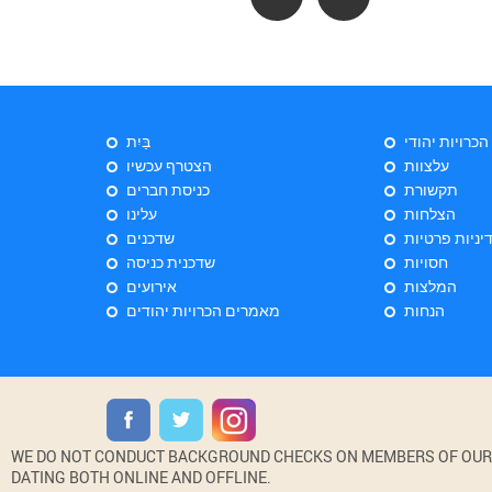
 הכרויות יהודי
בַּיִת
עלצוות
הצטרף עכשיו
תקשורת
כניסת חברים
הצלחות
עלינו
יניות פרטיות
שדכנים
חסויות
שדכנית כניסה
המלצות
אירועים
הנחות
מאמרים הכרויות יהודים
WE DO NOT CONDUCT BACKGROUND CHECKS ON MEMBERS OF OUR WE
DATING BOTH ONLINE AND OFFLINE.