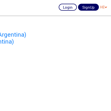
Login
SignUp
HE
Argentina)
ntina)