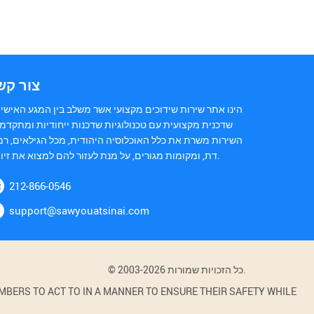
צור קש
הינו אתר שירות שידוכים מקצועי אשר משלב בין המגע האישי 
שדכנית מקצועית עם טכנולוגיות שדכנות ייחודיות ומתקדמו
השירות משרת את כלל האוכלוסיה היהודית, מכל הגילאים, רמ
דת, ומקומות מגורים, על מנת לעזור להם למצוא את זיווגם.
212-866-0546
support@sawyouatsinai.com
© 2003-2026 כל הזכויות שמורות.
BERS TO ACT TO IN A MANNER TO ENSURE THEIR SAFETY WHILE