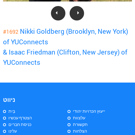
Nikki Goldberg (Brooklyn, New York)
#1692
of YUConnects
& Isaac Friedman (Clifton, New Jersey) of
YUConnects
ניווט
ייעוץ הכרויות יהודי
בַּיִת
עלצוות
הצטרף עכשיו
תקשורת
כניסת חברים
הצלחות
עלינו