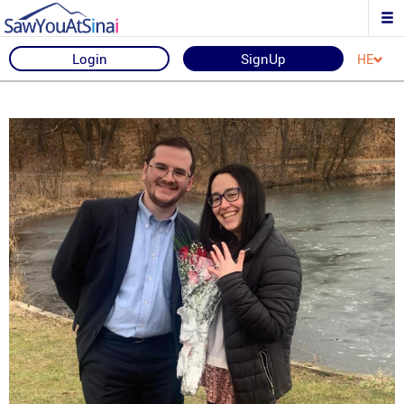
Login
SignUp
HE