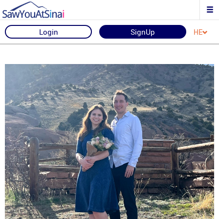
Login
SignUp
HE