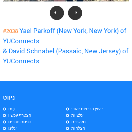
Yael Parkoff (New York, New York) of
#2038
YUConnects
& David Schnabel (Passaic, New Jersey) of
YUConnects
ניווט
ייעוץ הכרויות יהודי
בַּיִת
עלצוות
הצטרף עכשיו
תקשורת
כניסת חברים
הצלחות
עלינו