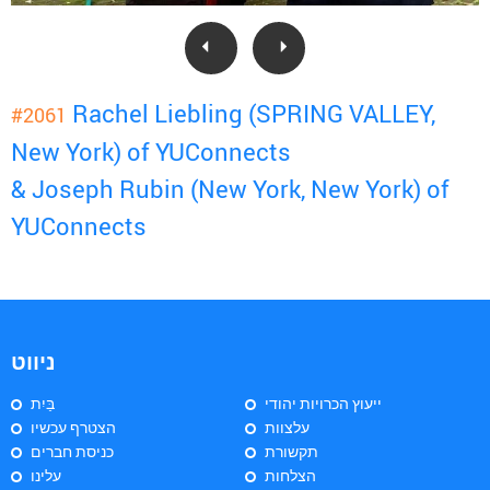
Rachel Liebling (SPRING VALLEY,
#2061
New York) of YUConnects
& Joseph Rubin (New York, New York) of
YUConnects
ניווט
ייעוץ הכרויות יהודי
בַּיִת
עלצוות
הצטרף עכשיו
תקשורת
כניסת חברים
הצלחות
עלינו