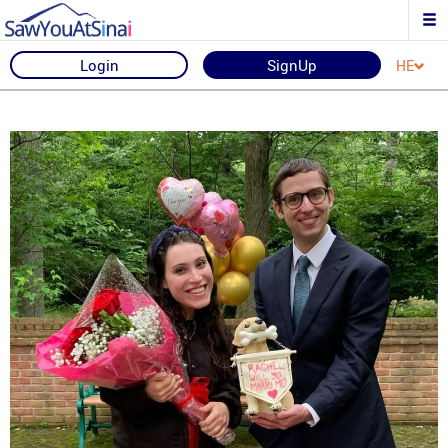
Login
SignUp
HE