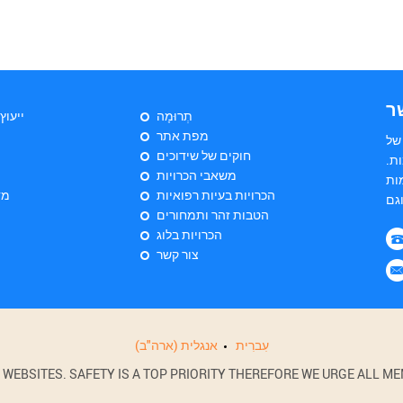
ר
תְרוּמָה
ייעוץ
מפת אתר
של
חוקים של שידוכים
ת.
משאבי הכרויות
ות
הכרויות בעיות רפואיות
מד
הטבות זהר ותמחורים
הכרויות בלוג
צור קשר
עִברִית
אנגלית (ארה"ב)
BSITES. SAFETY IS A TOP PRIORITY THEREFORE WE URGE ALL MEM