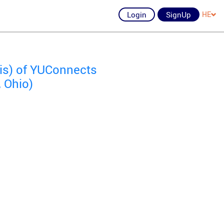
Login
SignUp
HE
ois) of YUConnects
, Ohio)