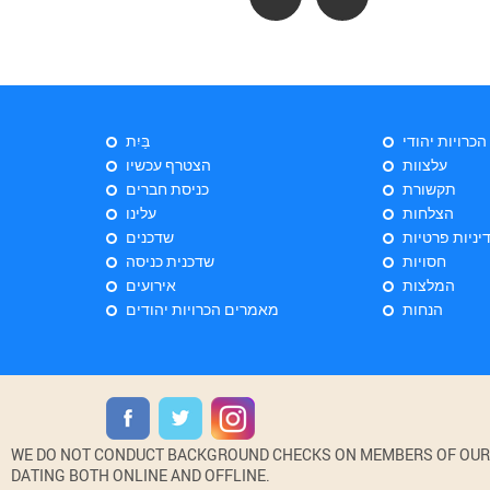
 הכרויות יהודי
בַּיִת
עלצוות
הצטרף עכשיו
תקשורת
כניסת חברים
הצלחות
עלינו
יניות פרטיות
שדכנים
חסויות
שדכנית כניסה
המלצות
אירועים
הנחות
מאמרים הכרויות יהודים
WE DO NOT CONDUCT BACKGROUND CHECKS ON MEMBERS OF OUR WE
DATING BOTH ONLINE AND OFFLINE.