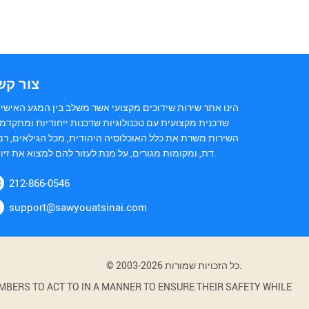
צור קש
הינו אתר שירות שידוכים מקצועי אשר משלב בין המגע האישי 
שדכנית מקצועית עם טכנולוגיות שדכנות ייחודיות ומתקדמו
השירות משרת את כלל האוכלוסיה היהודית, מכל הגילאים, רמ
דת, ומקומות מגורים, על מנת לעזור להם למצוא את זיווגם.
212-866-0546
support@sawyouatsinai.com
© 2003-2026 כל הזכויות שמורות.
BERS TO ACT TO IN A MANNER TO ENSURE THEIR SAFETY WHILE