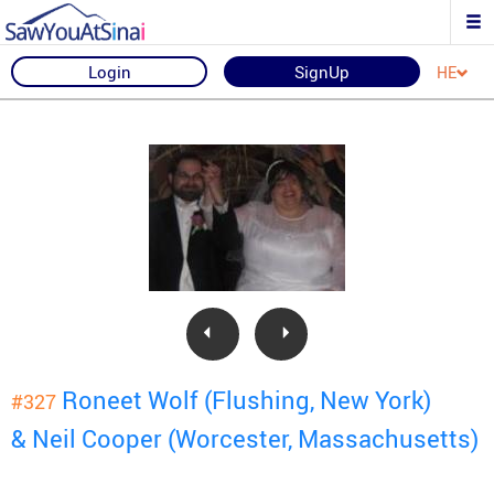
Login
SignUp
HE
Roneet Wolf (Flushing, New York)
#327
& Neil Cooper (Worcester, Massachusetts)