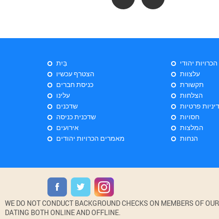
 הכרויות יהודי
בַּיִת
עלצוות
הצטרף עכשיו
תקשורת
כניסת חברים
הצלחות
עלינו
יניות פרטיות
שדכנים
חסויות
שדכנית כניסה
המלצות
אירועים
הנחות
מאמרים הכרויות יהודים
WE DO NOT CONDUCT BACKGROUND CHECKS ON MEMBERS OF OUR WE
DATING BOTH ONLINE AND OFFLINE.