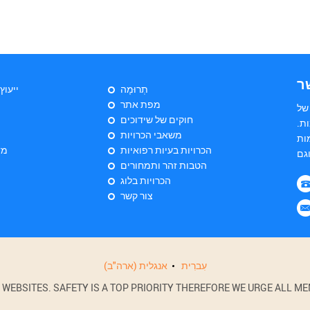
ר
תְרוּמָה
ייעוץ
מפת אתר
של
חוקים של שידוכים
ת.
משאבי הכרויות
ות
הכרויות בעיות רפואיות
מד
הטבות זהר ותמחורים
הכרויות בלוג
צור קשר
עִברִית
אנגלית (ארה"ב)
BSITES. SAFETY IS A TOP PRIORITY THEREFORE WE URGE ALL MEM