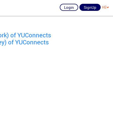
Login
SignUp
HE
ork) of YUConnects
ey) of YUConnects