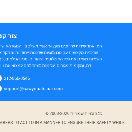
צור קש
הינו אתר שירות שידוכים מקצועי אשר משלב בין המגע האישי 
שדכנית מקצועית עם טכנולוגיות שדכנות ייחודיות ומתקדמו
השירות משרת את כלל האוכלוסיה היהודית, מכל הגילאים, רמ
דת, ומקומות מגורים, על מנת לעזור להם למצוא את זיווגם.
212-866-0546
support@sawyouatsinai.com
© 2003-2026 כל הזכויות שמורות.
BERS TO ACT TO IN A MANNER TO ENSURE THEIR SAFETY WHILE