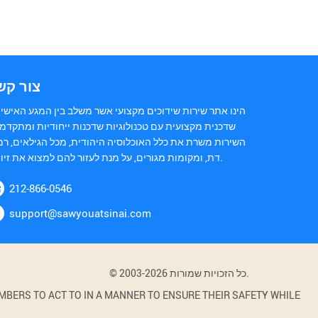
צור קש
הינו אתר שירות שידוכים מקצועי אשר משלב בין המגע האישי 
שדכנית מקצועית עם טכנולוגיות שדכנות ייחודיות ומתקדמו
השירות משרת את כלל האוכלוסיה היהודית, מכל הגילאים, רמ
דת, ומקומות מגורים, על מנת לעזור להם למצוא את זיווגם.
212-866-0546
support@sawyouatsinai.com
© 2003-2026 כל הזכויות שמורות.
BERS TO ACT TO IN A MANNER TO ENSURE THEIR SAFETY WHILE