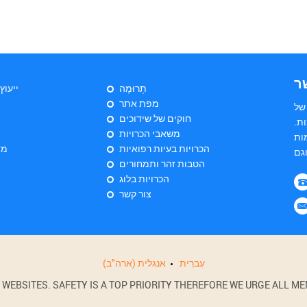
ר
תְרוּמָה
ייעוץ
מפת אתר
של
חוקים של שידוכים
ת.
משאבי הכרויות
ות
הכרויות בעיות רפואיות
מד
הטבות זהר ותמחורים
הכרויות בלוג
צור קשר
עִברִית
אנגלית (ארה"ב)
BSITES. SAFETY IS A TOP PRIORITY THEREFORE WE URGE ALL MEM