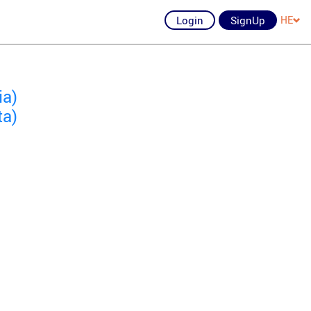
Login
SignUp
HE
ia)
ta)