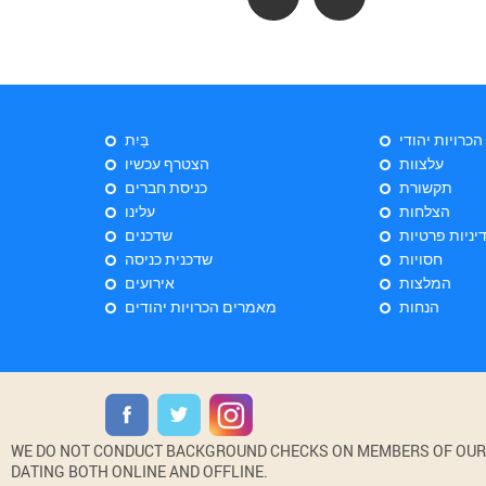
 הכרויות יהודי
בַּיִת
עלצוות
הצטרף עכשיו
תקשורת
כניסת חברים
הצלחות
עלינו
יניות פרטיות
שדכנים
חסויות
שדכנית כניסה
המלצות
אירועים
הנחות
מאמרים הכרויות יהודים
WE DO NOT CONDUCT BACKGROUND CHECKS ON MEMBERS OF OUR WE
DATING BOTH ONLINE AND OFFLINE.