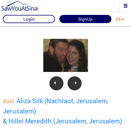
Login
SignUp
HE
Aliza Silk (Nachlaot, Jerusalem,
#341
Jerusalem)
& Hillel Meredith (Jerusalem, Jerusalem)