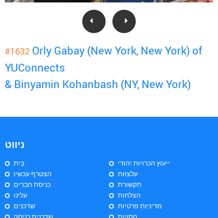
Orly Gabay (New York, New York) of
#1632
YUConnects
& Binyamin Kohanbash (NY, New York)
ניווט
ייעוץ הכרויות יהודי
בַּיִת
עלצוות
הצטרף עכשיו
תקשורת
כניסת חברים
הצלחות
עלינו
מדיניות פרטיות
שדכנים
חסויות
שדכנית כניסה