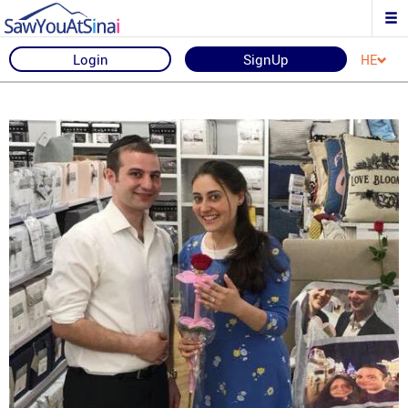
Login
SignUp
HE