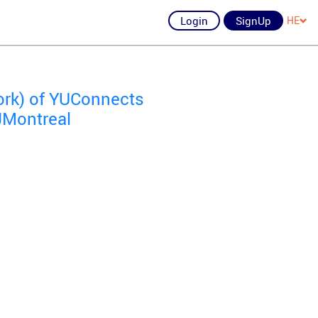
Login
SignUp
HE
ork) of YUConnects
 JMontreal