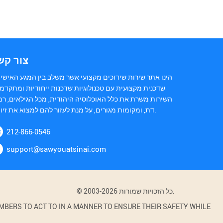
צור קש
הינו אתר שירות שידוכים מקצועי אשר משלב בין המגע האישי 
שדכנית מקצועית עם טכנולוגיות שדכנות ייחודיות ומתקדמו
השירות משרת את כלל האוכלוסיה היהודית, מכל הגילאים, רמ
דת, ומקומות מגורים, על מנת לעזור להם למצוא את זיווגם.
212-866-0546
support@sawyouatsinai.com
© 2003-2026 כל הזכויות שמורות.
BERS TO ACT TO IN A MANNER TO ENSURE THEIR SAFETY WHILE