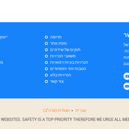
ר
תְרוּמָה
ייעוץ
מפת אתר
של
חוקים של שידוכים
ת.
משאבי הכרויות
ות
הכרויות בעיות רפואיות
מד
הטבות זהר ותמחורים
הכרויות בלוג
צור קשר
עִברִית
אנגלית (ארה"ב)
BSITES. SAFETY IS A TOP PRIORITY THEREFORE WE URGE ALL MEM