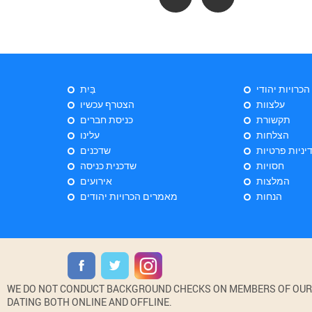
 הכרויות יהודי
בַּיִת
עלצוות
הצטרף עכשיו
תקשורת
כניסת חברים
הצלחות
עלינו
יניות פרטיות
שדכנים
חסויות
שדכנית כניסה
המלצות
אירועים
הנחות
מאמרים הכרויות יהודים
WE DO NOT CONDUCT BACKGROUND CHECKS ON MEMBERS OF OUR WE
DATING BOTH ONLINE AND OFFLINE.