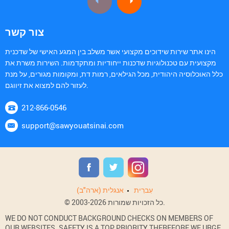
צור קשר
הינו אתר שירות שידוכים מקצועי אשר משלב בין המגע האישי של שדכנית
מקצועית עם טכנולוגיות שדכנות ייחודיות ומתקדמות. השירות משרת את
כלל האוכלוסיה היהודית, מכל הגילאים, רמות דת, ומקומות מגורים, על מנת
לעזור להם למצוא את זיווגם.
212-866-0546
support@sawyouatsinai.com
עִברִית
אנגלית (ארה"ב)
© 2003-2026 כל הזכויות שמורות.
WE DO NOT CONDUCT BACKGROUND CHECKS ON MEMBERS OF
OUR WEBSITES. SAFETY IS A TOP PRIORITY THEREFORE WE URGE