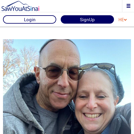
Login
SignUp
HE