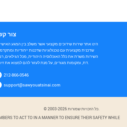
צור קש
הינו אתר שירות שידוכים מקצועי אשר משלב בין המגע האישי 
שדכנית מקצועית עם טכנולוגיות שדכנות ייחודיות ומתקדמו
השירות משרת את כלל האוכלוסיה היהודית, מכל הגילאים, רמ
דת, ומקומות מגורים, על מנת לעזור להם למצוא את זיווגם.
212-866-0546
support@sawyouatsinai.com
© 2003-2026 כל הזכויות שמורות.
BERS TO ACT TO IN A MANNER TO ENSURE THEIR SAFETY WHILE