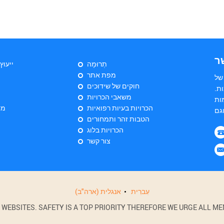
ר
תְרוּמָה
ייעוץ
מפת אתר
של
חוקים של שידוכים
ת.
משאבי הכרויות
ות
הכרויות בעיות רפואיות
מד
הטבות זהר ותמחורים
הכרויות בלוג
צור קשר
עִברִית
אנגלית (ארה"ב)
BSITES. SAFETY IS A TOP PRIORITY THEREFORE WE URGE ALL MEM