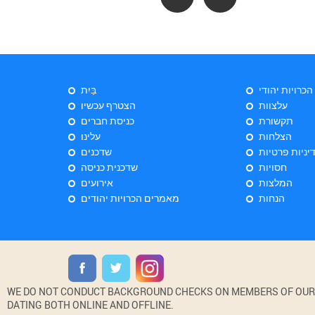
 הכרויות יהודי
בַּיִת
עלצוות
הצטרף עכשיו
תקשורת
כניסת חברים
הצלחות
עלינו
יניות פרטיות
שדכנים
חסויות
שדכנית כניסה
המלצות
אירועים
הנחות
מאמרים הכרויות יהודים
WE DO NOT CONDUCT BACKGROUND CHECKS ON MEMBERS OF OUR WE
DATING BOTH ONLINE AND OFFLINE.