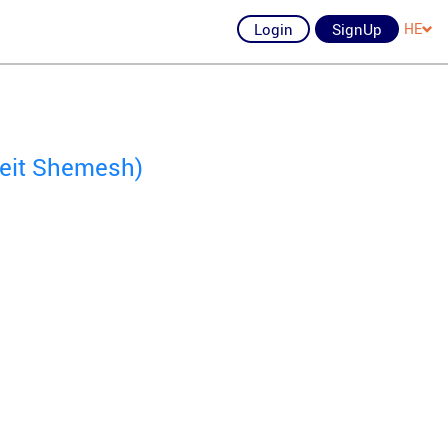
Login
SignUp
HE
Beit Shemesh)