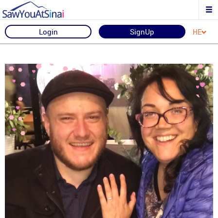
Login
SignUp
HE