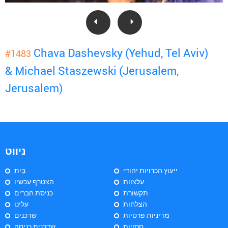
Chava Dashevsky (Yehud, Tel Aviv)
#1483
& Michael Staszewski (Jerusalem,
Jerusalem)
ניווט
ייעוץ הכרויות יהודי
בַּיִת
עלצוות
הצטרף עכשיו
תקשורת
כניסת חברים
הצלחות
עלינו
מדיניות פרטיות
שדכנים
חסויות
שדכנית כניסה