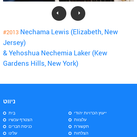
Nechama Lewis (Elizabeth, New
#2013
Jersey)
& Yehoshua Nechemia Laker (Kew
Gardens Hills, New York)
ניווט
ייעוץ הכרויות יהודי
בַּיִת
עלצוות
הצטרף עכשיו
תקשורת
כניסת חברים
הצלחות
עלינו