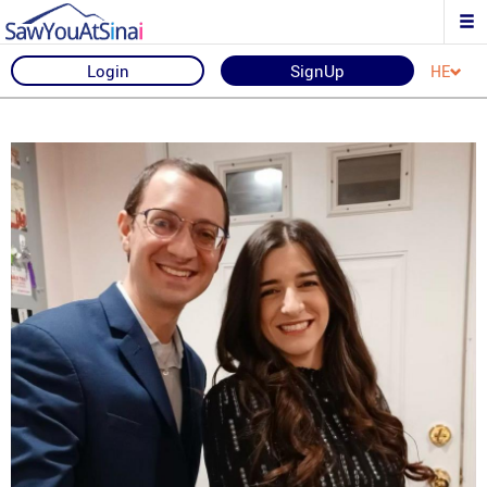
Login
SignUp
HE